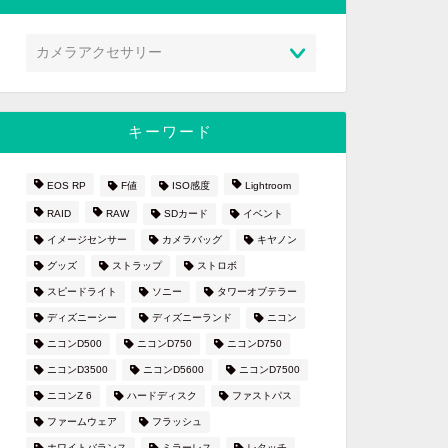
キーワード
EOS RP
F値
ISO感度
Lightroom
RAID
RAW
SDカード
イベント
イメージセンサー
カメラバッグ
キヤノン
グッズ
ストラップ
ストロボ
スピードライト
ソニー
タワーオブテラー
ディズニーシー
ディズニーランド
ニコン
ニコンD500
ニコンD750
ニコンD750
ニコンD3500
ニコンD5600
ニコンD7500
ニコンZ 6
ハードディスク
ファストパス
ファームウェア
フラッシュ
ホワイトバランス
ミラーレス
レタッチ