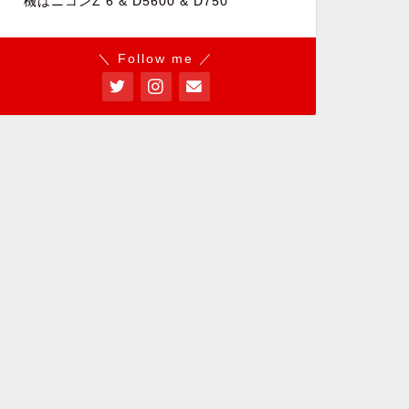
機はニコンZ 6 & D5600 & D750
＼ Follow me ／