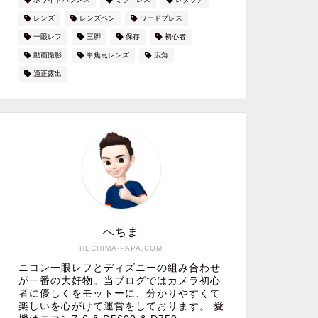
レンズ
レンズペン
ワードプレス
一眼レフ
三脚
保存
初心者
動画撮影
単焦点レンズ
広角
適正露出
へちま
HECHIMA-PAPA.COM
ニコン一眼レフとディズニーの組み合わせ
が一番の大好物。当ブログではカメラ初心
者に優しくをモットーに、分かりやすくて
楽しいを心がけて運営をしております。 愛