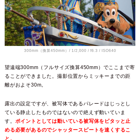
300mm（換算450mm）/ 1/2,000 / f6.3 / ISO640
望遠端300mm（フルサイズ換算450mm）でここまで寄
ることができました。撮影位置からミッキーまでの距
離がおよそ30m。
露出の設定ですが、被写体であるパレードはじっとし
ている静止したものではないので絶えず動いていま
す。
ポイントとしては動いている被写体をピタッと止
める必要があるのでシャッタースピートを速くするこ
と。