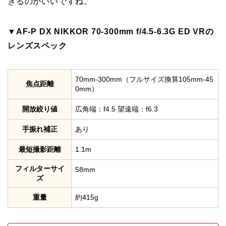
きるのがいいですね。
▼AF-P DX NIKKOR 70-300mm f/4.5-6.3G ED VRの
レンズスペック
70mm-300mm（フルサイズ換算105mm-45
焦点距離
0mm）
開放絞り値
広角端：f4.5 望遠端：f6.3
手振れ補正
あり
最短撮影距離
1.1m
フィルターサイ
58mm
ズ
重量
約415g