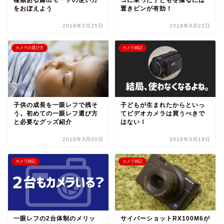
をおぼえよう
置きピンが有効！
2018年3月25日
2018年3月22日
カメラの選び方
カメラ雑記
子供の成長を一眼レフで残そ
子どもが生まれたからといっ
う。初めての一眼レフ選び方
てビデオカメラは買うべきで
と必要なグッズ紹介
はない！
2018年3月20日
2018年3月19日
カメラ雑記
カメラ雑記
一眼レフの2台体制のメリッ
サイバーショットRX100M6が