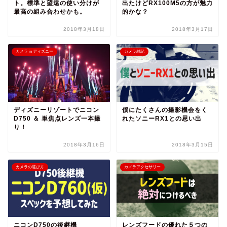
ト。標準と望遠の使い分けが
出たけどRX100M5の方が魅力
最高の組み合わせかも。
的かな？
2018年3月18日
2018年3月17日
カメラ in ディズニー
カメラ雑記
ディズニーリゾートでニコン
僕にたくさんの撮影機会をく
D750 ＆ 単焦点レンズ一本撮
れたソニーRX1との思い出
り！
2018年3月16日
2018年3月15日
カメラの選び方
カメラアクセサリー
ニコンD750の後継機
レンズフードの優れた５つの