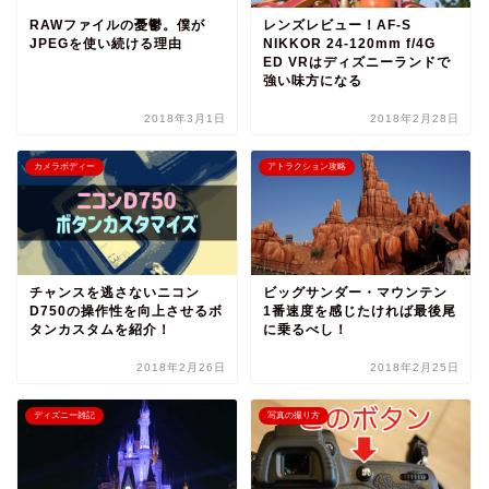
RAWファイルの憂鬱。僕が
レンズレビュー！AF-S
JPEGを使い続ける理由
NIKKOR 24-120mm f/4G
ED VRはディズニーランドで
強い味方になる
2018年3月1日
2018年2月28日
カメラボディー
アトラクション攻略
チャンスを逃さないニコン
ビッグサンダー・マウンテン
D750の操作性を向上させるボ
1番速度を感じたければ最後尾
タンカスタムを紹介！
に乗るべし！
2018年2月26日
2018年2月25日
ディズニー雑記
写真の撮り方