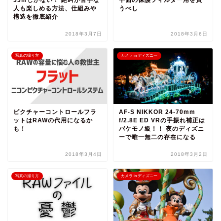
人も楽しめる方法、仕組みや
うべし
構造を徹底紹介
2018年3月7日
2018年3月6日
写真の撮り方
カメラ in ディズニー
ピクチャーコントロールフラ
AF-S NIKKOR 24-70mm
ットはRAWの代用になるか
f/2.8E ED VRの手振れ補正は
も！
バケモノ級！！ 夜のディズニ
ーで唯一無二の存在になる
2018年3月4日
2018年3月2日
写真の撮り方
カメラ in ディズニー